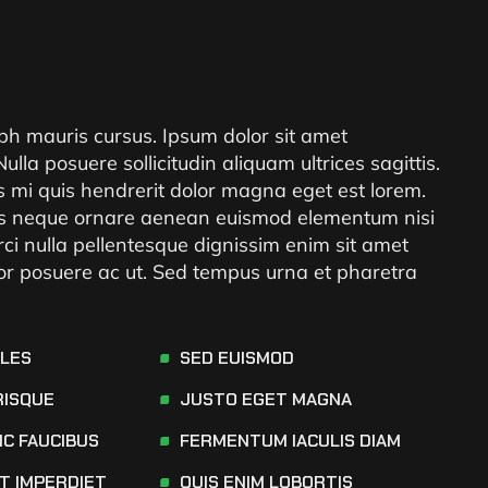
ibh mauris cursus. Ipsum dolor sit amet
 Nulla posuere sollicitudin aliquam ultrices sagittis.
es mi quis hendrerit dolor magna eget est lorem.
rices neque ornare aenean euismod elementum nisi
rci nulla pellentesque dignissim enim sit amet
tor posuere ac ut. Sed tempus urna et pharetra
ALES
SED EUISMOD
RISQUE
JUSTO EGET MAGNA
NC FAUCIBUS
FERMENTUM IACULIS DIAM
AT IMPERDIET
QUIS ENIM LOBORTIS