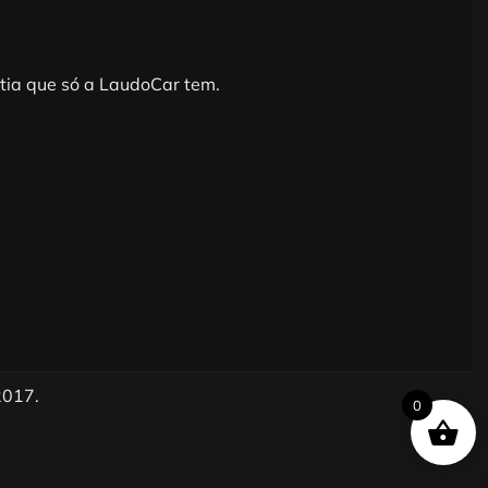
ntia que só a LaudoCar tem.
2017.
0